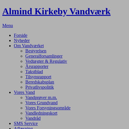
Spring
Almind Kirkeby Vandværk
til
indhold
Menu
Forside
Nyheder
Om Vandværket
Bestyrelsen
Generalforsamlinger
Vedtægter & Regulativ
Årsrapporter
Takstblad
Tilsynsrapport
Beredskabsplan
Privatlivspolitik
Vores Vand
Vandprøver m.m.
Vores Grundvand
Vores Forsyningsområde
Vandledningskort
Vandråd
SMS Service
Aflæsning